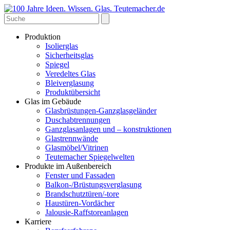
Produktion
Isolierglas
Sicherheitsglas
Spiegel
Veredeltes Glas
Bleiverglasung
Produktübersicht
Glas im Gebäude
Glasbrüstungen-Ganzglasgeländer
Duschabtrennungen
Ganzglasanlagen und – konstruktionen
Glastrennwände
Glasmöbel/Vitrinen
Teutemacher Spiegelwelten
Produkte im Außenbereich
Fenster und Fassaden
Balkon-/Brüstungsverglasung
Brandschutztüren/-tore
Haustüren-Vordächer
Jalousie-Raffstoreanlagen
Karriere