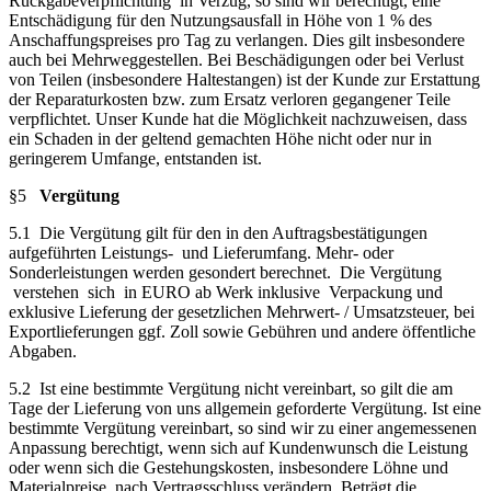
Rückgabeverpflichtung in Verzug, so sind wir berechtigt, eine
Entschädigung für den Nutzungsausfall in Höhe von 1 % des
Anschaffungspreises pro Tag zu verlangen. Dies gilt insbesondere
auch bei Mehrweggestellen. Bei Beschädigungen oder bei Verlust
von Teilen (insbesondere Haltestangen) ist der Kunde zur Erstattung
der Reparaturkosten bzw. zum Ersatz verloren gegangener Teile
verpflichtet. Unser Kunde hat die Möglichkeit nachzuweisen, dass
ein Schaden in der geltend gemachten Höhe nicht oder nur in
geringerem Umfange, entstanden ist.
§5
Vergütung
5.1 Die Vergütung gilt für den in den Auftragsbestätigungen
aufgeführten Leistungs- und Lieferumfang. Mehr- oder
Sonderleistungen werden gesondert berechnet. Die Vergütung
verstehen sich in EURO ab Werk inklusive Verpackung und
exklusive Lieferung der gesetzlichen Mehrwert- / Umsatzsteuer, bei
Exportlieferungen ggf. Zoll sowie Gebühren und andere öffentliche
Abgaben.
5.2 Ist eine bestimmte Vergütung nicht vereinbart, so gilt die am
Tage der Lieferung von uns allgemein geforderte Vergütung. Ist eine
bestimmte Vergütung vereinbart, so sind wir zu einer angemessenen
Anpassung berechtigt, wenn sich auf Kundenwunsch die Leistung
oder wenn sich die Gestehungskosten, insbesondere Löhne und
Materialpreise, nach Vertragsschluss verändern. Beträgt die