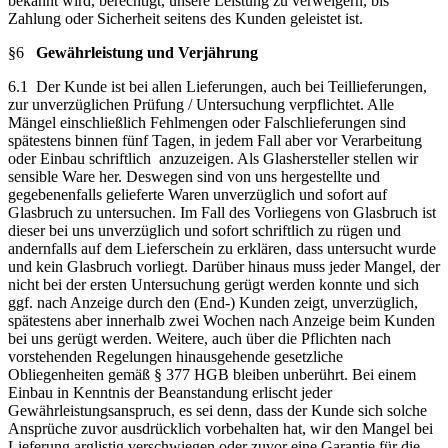
bekannt wird, berechtigt, unsere Leistung zu verweigern, bis
Zahlung oder Sicherheit seitens des Kunden geleistet ist.
§6
Gewährleistung und Verjährung
6.1 Der Kunde ist bei allen Lieferungen, auch bei Teillieferungen,
zur unverzüglichen Prüfung / Untersuchung verpflichtet. Alle
Mängel einschließlich Fehlmengen oder Falschlieferungen sind
spätestens binnen fünf Tagen, in jedem Fall aber vor Verarbeitung
oder Einbau schriftlich anzuzeigen. Als Glashersteller stellen wir
sensible Ware her. Deswegen sind von uns hergestellte und
gegebenenfalls gelieferte Waren unverzüglich und sofort auf
Glasbruch zu untersuchen. Im Fall des Vorliegens von Glasbruch ist
dieser bei uns unverzüglich und sofort schriftlich zu rügen und
andernfalls auf dem Lieferschein zu erklären, dass untersucht wurde
und kein Glasbruch vorliegt. Darüber hinaus muss jeder Mangel, der
nicht bei der ersten Untersuchung gerügt werden konnte und sich
ggf. nach Anzeige durch den (End-) Kunden zeigt, unverzüglich,
spätestens aber innerhalb zwei Wochen nach Anzeige beim Kunden
bei uns gerügt werden. Weitere, auch über die Pflichten nach
vorstehenden Regelungen hinausgehende gesetzliche
Obliegenheiten gemäß § 377 HGB bleiben unberührt. Bei einem
Einbau in Kenntnis der Beanstandung erlischt jeder
Gewährleistungsanspruch, es sei denn, dass der Kunde sich solche
Ansprüche zuvor ausdrücklich vorbehalten hat, wir den Mangel bei
Lieferung arglistig verschwiegen oder zuvor eine Garantie für die