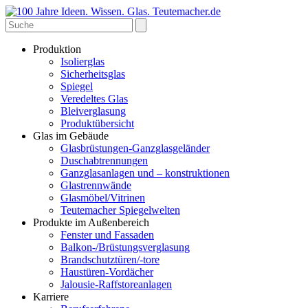
Produktion
Isolierglas
Sicherheitsglas
Spiegel
Veredeltes Glas
Bleiverglasung
Produktübersicht
Glas im Gebäude
Glasbrüstungen-Ganzglasgeländer
Duschabtrennungen
Ganzglasanlagen und – konstruktionen
Glastrennwände
Glasmöbel/Vitrinen
Teutemacher Spiegelwelten
Produkte im Außenbereich
Fenster und Fassaden
Balkon-/Brüstungsverglasung
Brandschutztüren/-tore
Haustüren-Vordächer
Jalousie-Raffstoreanlagen
Karriere