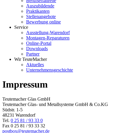
Berufserfahrene
Auszubildende
Praktikanten
Stellenangebote
Bewerbung online
Service
Ausstellung-Warendorf
Montagen-Reparaturen
Online-Portal
Downloads
Partner
Wir TeuteMacher
Aktuelles
Unternehmensgeschichte
Impressum
Teutemacher Glas GmbH
Teutemacher Glas- und Metallsysteme GmbH & Co.KG
Südstr. 1-5
48231 Warendorf
Tel.
0 25 81 / 93 33
0
Fax 0 25 81 / 93 33 32
postbox@teutemacher.de