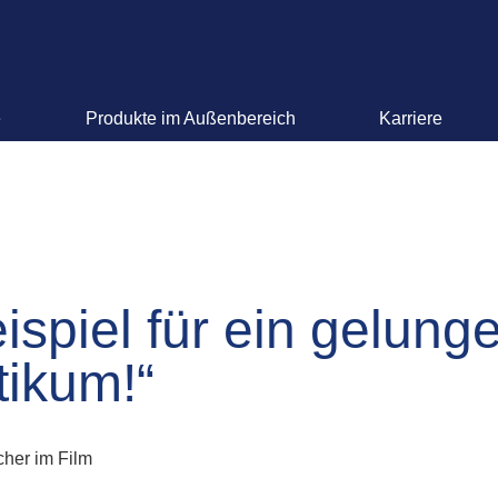
e
Produkte im Außenbereich
Karriere
eispiel für ein gelung
tikum!“
cher im Film